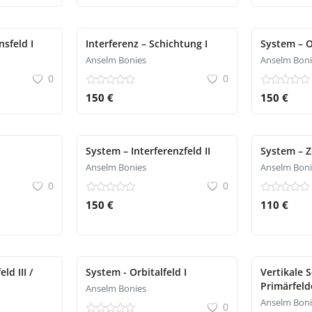
sfeld I
Interferenz – Schichtung I
System – Or
Anselm Bonies
Anselm Boni
0
0
150 €
150 €
System – Interferenzfeld II
System – Z
Anselm Bonies
Anselm Boni
0
0
150 €
110 €
d III /
System - Orbitalfeld I
Vertikale 
Primärfeld
Anselm Bonies
Anselm Boni
0