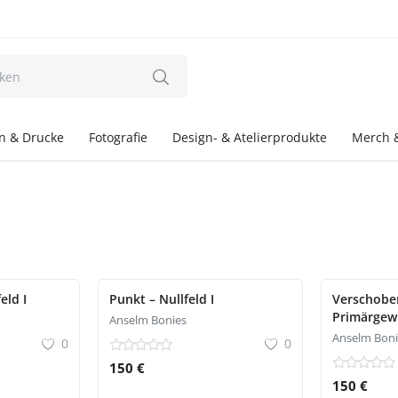
en & Drucke
Fotografie
Design- & Atelierprodukte
Merch 
eld I
Punkt – Nullfeld I
Verschoben
Primärgew
Anselm Bonies
Anselm Boni
0
0
150 €
150 €