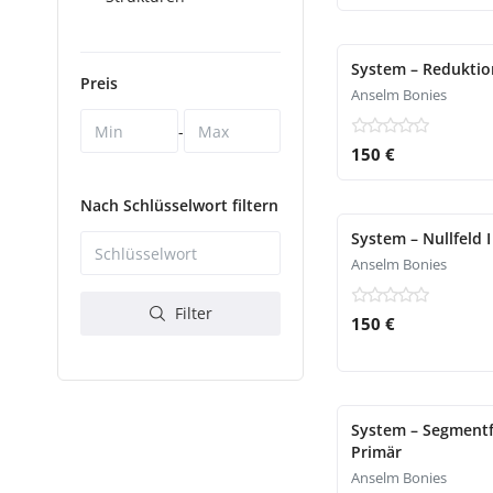
System – Reduktion
Preis
Anselm Bonies
-
150 €
Nach Schlüsselwort filtern
System – Nullfeld I
Anselm Bonies
Filter
150 €
System – Segmentfel
Primär
Anselm Bonies