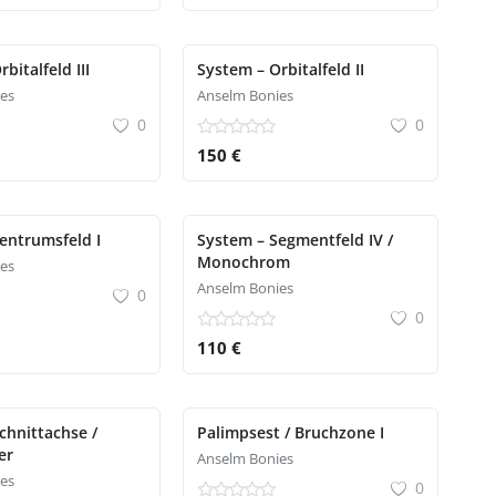
bitalfeld III
System – Orbitalfeld II
es
Anselm Bonies
0
0
150 €
entrumsfeld I
System – Segmentfeld IV /
Monochrom
es
Anselm Bonies
0
0
110 €
Schnittachse /
Palimpsest / Bruchzone I
er
Anselm Bonies
es
0