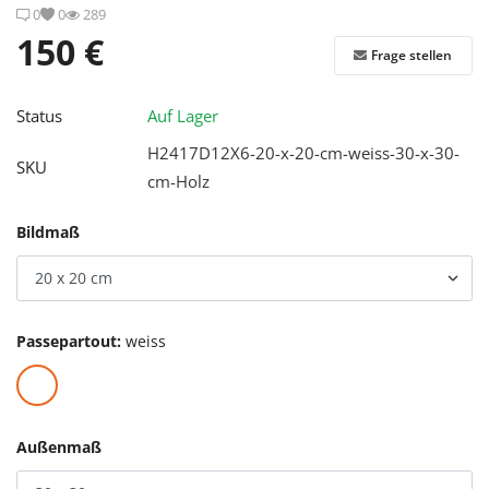
0
0
289
Registrieren
150 €
Frage stellen
Standort
Status
Auf Lager
H2417D12X6-20-x-20-cm-weiss-30-x-30-
SKU
cm-Holz
Bildmaß
Passepartout:
weiss
Außenmaß