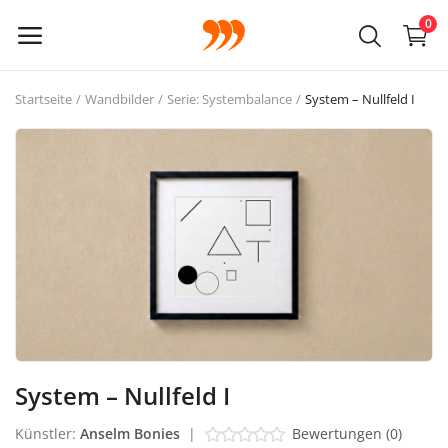
0
Startseite
Wandbilder
Serie: Systembalance
System – Nullfeld I
Hauptmenü
Kategorien
Startseite
Wunschliste
Kontakt
Blog
System – Nullfeld I
Anmelden
Künstler:
Anselm Bonies
|
Bewertungen (0)